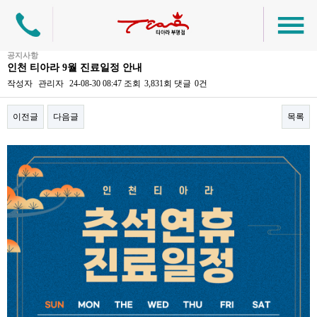
공지사항
인천 티아라 9월 진료일정 안내
작성자
관리자
24-08-30 08:47
조회
3,831회
댓글
0건
이전글
다음글
목록
본문