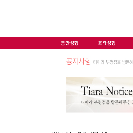
동안성형
윤곽성형